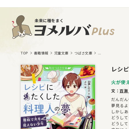
未来に種をまく
TOP
書籍情報
児童文庫
つばさ文庫
...
レシピ
火が使
文：
百瀬
だんだん
夢見るよ
しかしあ
どうして――
どうしてう