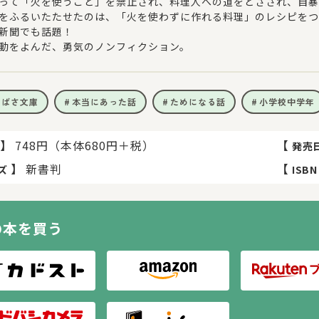
って「火を使うこと」を禁止され、料理人への道をとざされ、自暴
をふるいたたせたのは、「火を使わずに作れる料理」のレシピをつ
新聞でも話題！
動をよんだ、勇気のノンフィクション。
つばさ文庫
本当にあった話
ためになる話
小学校中学年
】
748円（本体680円＋税）
【
発売
】
新書判
【
ズ
ISBN
の本を買う