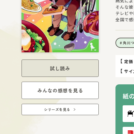
病気によ
そんな彼
テレビや
全国で感
角川
【
定価
試し読み
【
サイ
みんなの感想を見る
紙
シリーズを見る