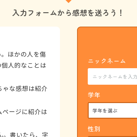
入力フォームから
感想を送ろう！
い。ほかの人を傷
ニックネーム
の個人的なことは
ちゃな感想は紹介
学年
ムページに紹介は
性別
ん。書いたら、字