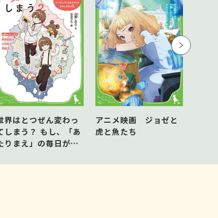
角川つ
世界はとつぜん変わっ
アニメ映画 ジョゼと
のフレ
てしまう？ もし、「あ
虎と魚たち
たりまえ」の毎日が、
ある日とつぜんうしな
われたら？をかんがえ
る本。