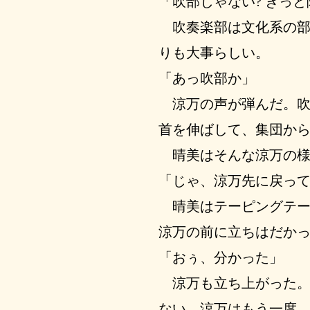
「吹部じゃない? きっ
吹奏楽部は文化系の部
りも大事らしい。
「あっ吹部か」
涼万の声が弾んだ。吹
首を伸ばして、集団か
晴美はそんな涼万の様
「じゃ、涼万先に戻っ
晴美はテーピングテー
涼万の前に立ちはだか
「おぅ、分かった」
涼万も立ち上がった。
ない。涼万はもう一度