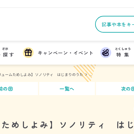
さが
とくしゅう
キャンペーン・イベント
を
探
す
特集
リュームためしよみ】ソノリティ はじまりのうた
...
前の回
一覧へ
次の
ムためしよみ】ソノリティ は