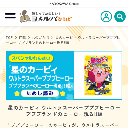
KADOKAWA Group
読むってたのしい！
新規会員登
メニューを開閉する
ヨメルバひろば
検
TOP
連載
ものがたり
星のカービィ ウルトラスーパープププヒ
ーロー プププランドのヒーロー現る!!編
星のカービィ ウルトラスーパープププヒーロー
プププランドのヒーロー現る!!編
「プププヒーロー」のカービィが、ウルトラスーパー