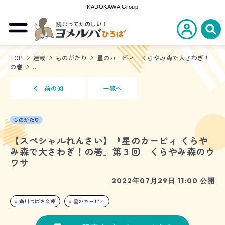
KADOKAWA Group
読むってたのしい！
新規会員登
メニューを開閉する
ヨメルバひろば
検
TOP
連載
ものがたり
星のカービィ くらやみ森で大さわぎ！
の巻
...
前の回
一覧へ
ものがたり
【スペシャルれんさい】『星のカービィ くらや
み森で大さわぎ！の巻』第３回 くらやみ森のウ
ワサ
2022年07月29日 11:00 公開
角川つばさ文庫
星のカービィ