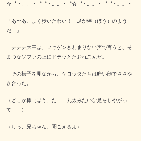
☆゜・。。・゜゜・。。・゜☆゜・。。・゜゜・。。・
「あ〜あ、よく歩いたわい！ 足が棒（ぼう）のよう
だ！」
デデデ大王は、フキゲンきわまりない声で言うと、そ
まつなソファの上にドテッとたおれこんだ。
その様子を見ながら、ケロッタたちは暗い顔でささや
き合った。
（どこが棒（ぼう）だ！ 丸太みたいな足をしやがっ
て……）
（しっ、兄ちゃん。聞こえるよ）