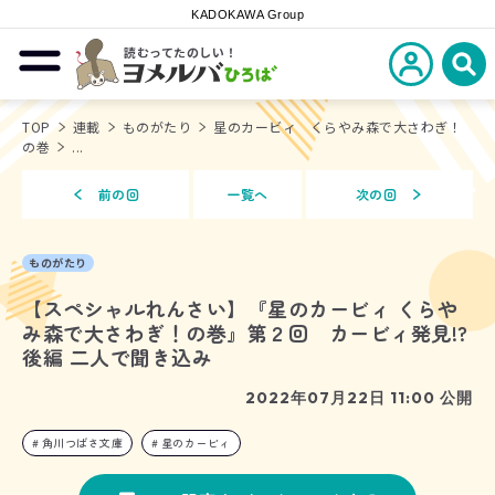
KADOKAWA Group
読むってたのしい！
新規会員登
メニューを開閉する
ヨメルバひろば
検
TOP
連載
ものがたり
星のカービィ くらやみ森で大さわぎ！
の巻
...
前の回
一覧へ
次の回
ものがたり
【スペシャルれんさい】『星のカービィ くらや
み森で大さわぎ！の巻』第２回 カービィ発見!?
後編 二人で聞き込み
2022年07月22日 11:00 公開
角川つばさ文庫
星のカービィ