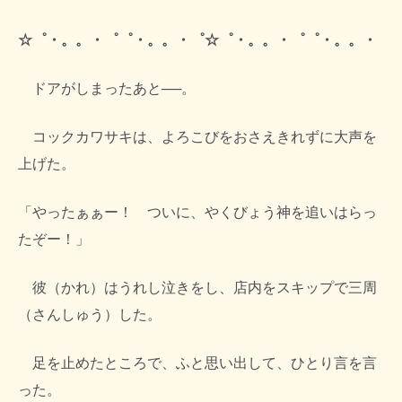
☆゜・。。・゜゜・。。・゜☆゜・。。・゜゜・。。・
ドアがしまったあと──。
コックカワサキは、よろこびをおさえきれずに大声を
上げた。
「やったぁぁー！ ついに、やくびょう神を追いはらっ
たぞー！」
彼（かれ）はうれし泣きをし、店内をスキップで三周
（さんしゅう）した。
足を止めたところで、ふと思い出して、ひとり言を言
った。