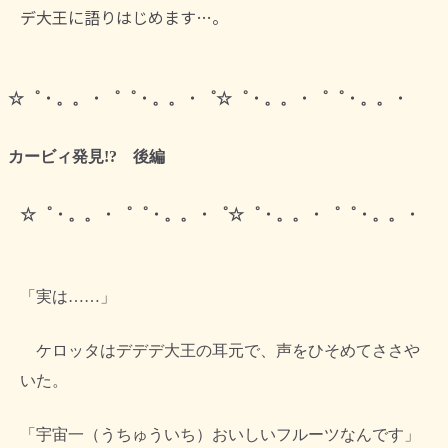
デ大王に語りはじめます…。
☆゜・。。・゜゜・。。・゜☆゜・。。・゜゜・。。・
カービィ発見!? 後編
☆゜・。。・゜゜・。。・゜☆゜・。。・゜゜・。。・
「実は……」
ケロッタはデデデ大王の耳元で、声をひそめてささや
いた。
「宇宙一（うちゅういち）おいしいフルーツなんです」