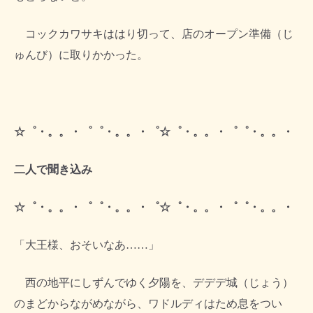
コックカワサキははり切って、店のオープン準備（じ
ゅんび）に取りかかった。
☆゜・。。・゜゜・。。・゜☆゜・。。・゜゜・。。・
二人で聞き込み
☆゜・。。・゜゜・。。・゜☆゜・。。・゜゜・。。・
「大王様、おそいなあ……」
西の地平にしずんでゆく夕陽を、デデデ城（じょう）
のまどからながめながら、ワドルディはため息をつい