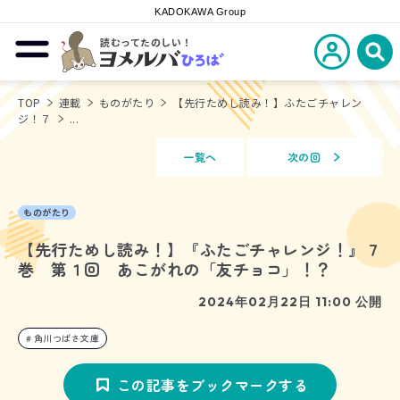
KADOKAWA Group
読むってたのしい！
新規会員登
メニューを開閉する
ヨメルバひろば
検
TOP
連載
ものがたり
【先行ためし読み！】ふたごチャレン
ジ！７
...
一覧へ
次の回
ものがたり
【先行ためし読み！】『ふたごチャレンジ！』７
巻 第１回 あこがれの「友チョコ」！？
2024年02月22日 11:00 公開
角川つばさ文庫
この記事をブックマークする