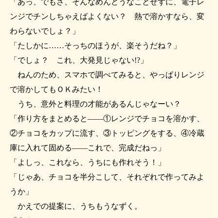
「あっ、でもさ、そんなめんどうなことせずに、電子レ
ンジでチンしちゃえばよくない？ 熱で溶かすなら、変
わらないでしょ？」
「たしかに……そっちのほうが、楽そうだね？」
「でしょ？ これ、大発見じゃない!?」
ねんのため、スマホで調べてみると、やっぱりレンジ
で溶かしてもＯＫみたい！
うち、意外と料理の才能があるんじゃなーい？
「作り方をまとめると――①レンジでチョコを溶かす、
②チョコをカップに流す、③トッピングをする、④冷蔵
庫に入れて固める――これで、完成だねっ」
「よしっ、これなら、うちにも作れそう！」
「じゃあ、チョコを半分こして、それぞれで作ってみよ
うか」
かえでの提案に、うちもうなずく。