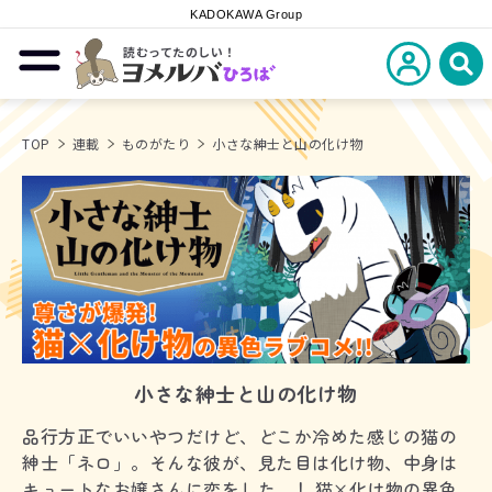
KADOKAWA Group
読むってたのしい！
新規会員登
メニューを開閉する
ヨメルバひろば
検
TOP
連載
ものがたり
小さな紳士と山の化け物
小さな紳士と山の化け物
品行方正でいいやつだけど、どこか冷めた感じの猫の
紳士「ネロ」。そんな彼が、見た目は化け物、中身は
キュートなお嬢さんに恋をした…！ 猫×化け物の異色