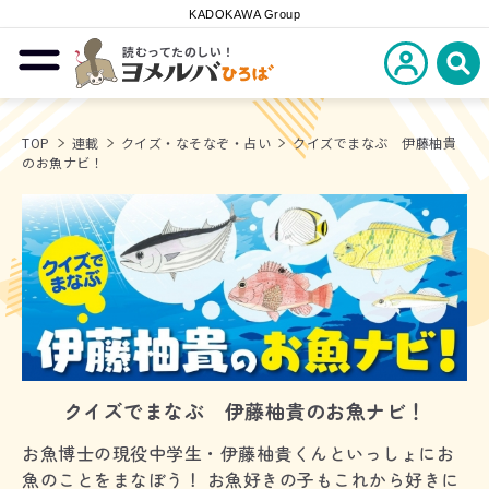
KADOKAWA Group
読むってたのしい！
新規会員登
メニューを開閉する
ヨメルバひろば
検
TOP
連載
クイズ・なそなぞ・占い
クイズでまなぶ 伊藤柚貴
のお魚ナビ！
クイズでまなぶ 伊藤柚貴のお魚ナビ！
お魚博士の現役中学生・伊藤柚貴くんといっしょにお
魚のことをまなぼう！ お魚好きの子もこれから好きに