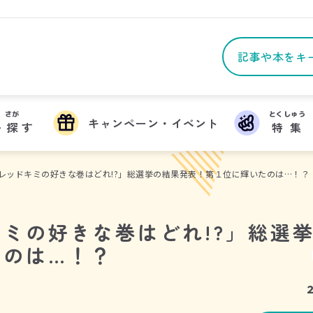
さが
とくしゅう
キャンペーン・イベント
を
探
す
特集
レッドキミの好きな巻はどれ!?」総選挙の結果発表！第１位に輝いたのは…！？
ミの好きな巻はどれ!?」総選
たのは…！？