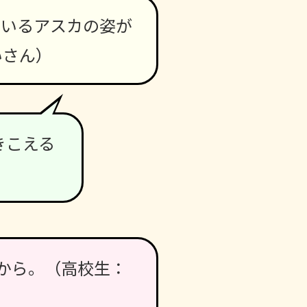
ているアスカの姿が
いさん）
きこえる
から。（高校生：