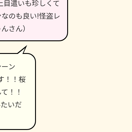
上目遣いも珍しくて
なのも良い!怪盗レ
ゃんさん）
シーン
す！！桜
んて！！
みたいだ