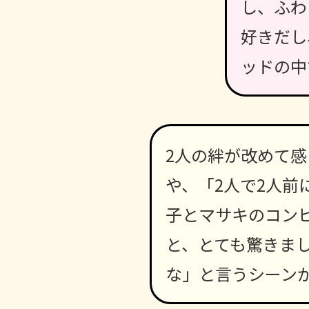
し、ふわ
好きだし
ッドの中
2人の絆が改めて
や、「2人で2人
子とマサキのコン
と、とても驚きま
な」と言うシーン