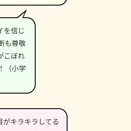
イを信じ
断も尊敬
がこぼれ
！（小学
目がキラキラしてる