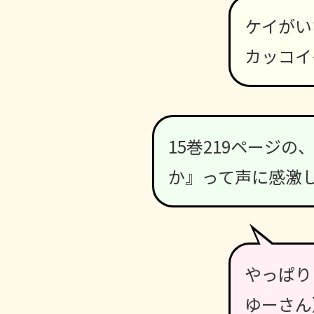
ケイがい
カッコイ
15巻219ページ
か』って声に感激
やっぱり
ゆーさん