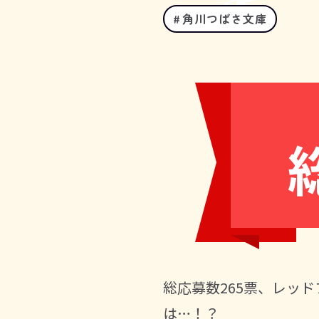
角川つばさ文庫
総応募数265票、レッ
は…！？