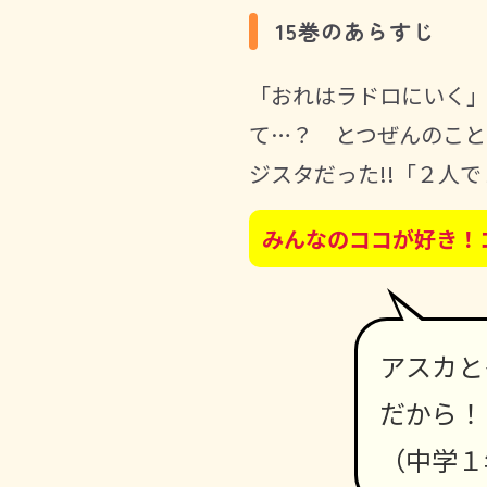
15巻のあらすじ
「おれはラドロにいく
て…？ とつぜんのこ
ジスタだった!!「２人
みんなのココが好き！
アスカと
だから！
（中学１