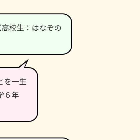
（高校生：はなぞの
とを一生
学６年