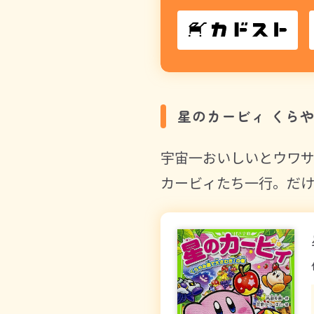
星のカービィ くら
宇宙一おいしいとウワ
カービィたち一行。だけ