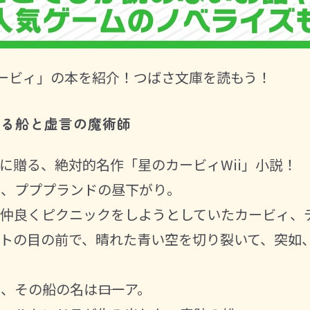
のカービィ」の本を紹介！つばさ文庫を読もう！
ける船と虚言の魔術師
に贈る、絶対的名作「星のカービィWii」小説！
な、プププランドの昼下がり。
て仲良くピクニックをしようとしていたカービィ、
トの目の前で、晴れた青い空を切り裂いて、突如
その船の名は――ローア。