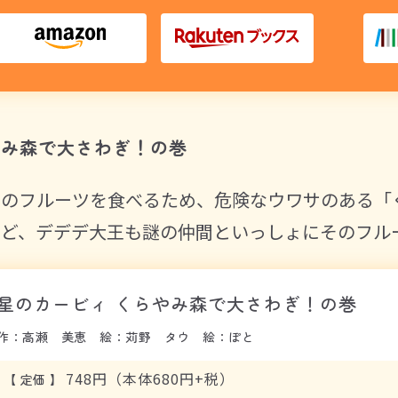
やみ森で大さわぎ！の巻
サのフルーツを食べるため、危険なウワサのある「
ど、デデデ大王も謎の仲間といっしょにそのフルー
星のカービィ くらやみ森で大さわぎ！の巻
作：高瀬 美恵 絵：苅野 タウ 絵：ぽと
748円（本体680円+税）
【
定価
】