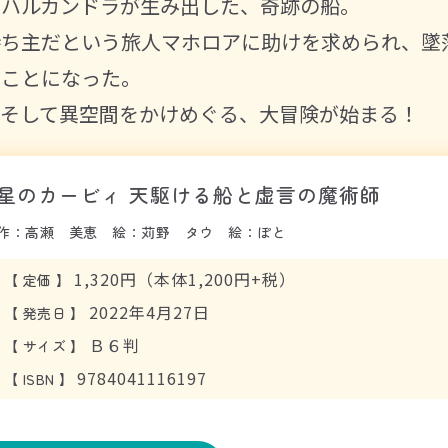
明ハルカンドラが生み出した、奇跡の船。
持ち主だという旅人マホロアに助けを求められ、墜
すことになった。
…そして異空間をかけめぐる、大冒険が始まる！
星のカービィ 天駆ける船と虚言の魔術師
作：高瀬 美恵 絵：苅野 タウ 絵：ぽと
1,320円（本体1,200円+税）
【
定価
】
2022年4月27日
【
発売日
】
Ｂ６判
【
サイズ
】
9784041116197
【
ISBN
】