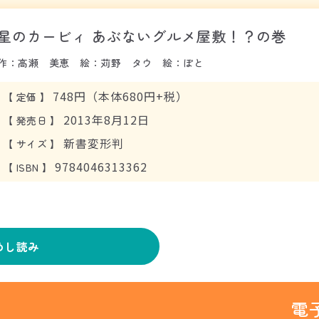
星のカービィ あぶないグルメ屋敷！？の巻
作：高瀬 美恵 絵：苅野 タウ 絵：ぽと
748円（本体680円+税）
【
定価
】
2013年8月12日
【
発売日
】
新書変形判
【
サイズ
】
9784046313362
【
ISBN
】
めし読み
電