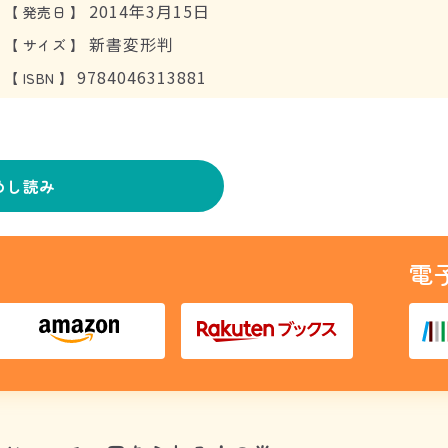
2014年3月15日
【
発売日
】
新書変形判
【
サイズ
】
9784046313881
【
ISBN
】
めし読み
電