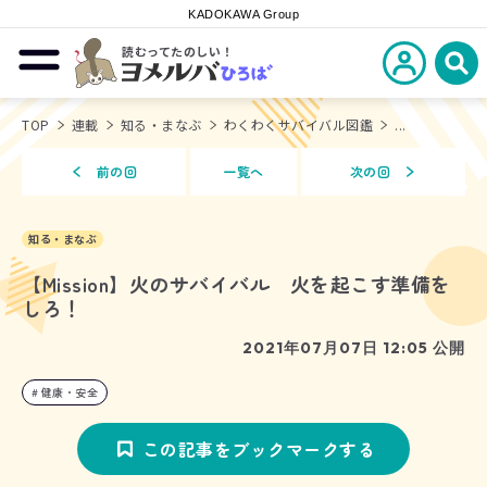
KADOKAWA Group
読むってたのしい！
新規会員登
メニューを開閉する
ヨメルバひろば
検
TOP
連載
知る・まなぶ
わくわくサバイバル図鑑
...
前の回
一覧へ
次の回
知る・まなぶ
【Mission】火のサバイバル 火を起こす準備を
しろ！
2021年07月07日 12:05 公開
健康・安全
この記事をブックマークする