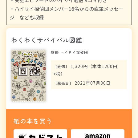
・実話エピソードのハイサイ通信 4コマ付き
・ハイサイ探偵団メンバー16名からの直筆メッセー
ジ なども収録
わくわくサバイバル図鑑
監修 ハイサイ探偵団
1,320円（本体1200円
【
定価
】
+税）
2021年07月30日
【
発売日
】
紙の本を買う