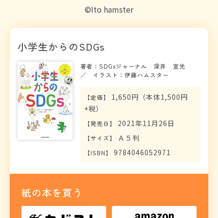
©Ito hamster
小学生からのSDGs
著者：SDGsジャーナル 深井 宣光
／ イラスト：伊藤ハムスター
1,650円（本体1,500円
【
定価
】
+税）
2021年11月26日
【
発売日
】
Ａ５判
【
サイズ
】
9784046052971
【
ISBN
】
紙の本を買う