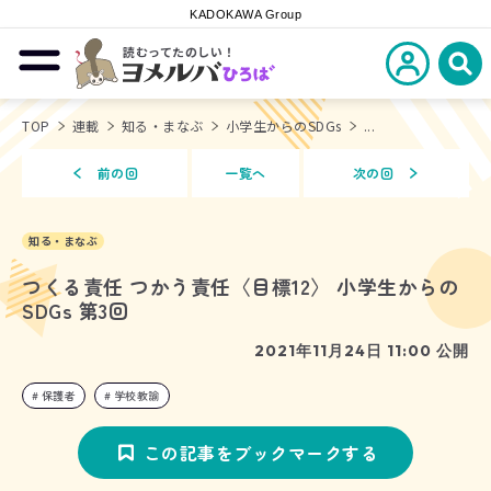
KADOKAWA Group
読むってたのしい！
新規会員登
メニューを開閉する
ヨメルバひろば
検
TOP
連載
知る・まなぶ
小学生からのSDGs
...
前の回
一覧へ
次の回
知る・まなぶ
つくる責任 つかう責任〈目標12〉 小学生からの
SDGs 第3回
2021年11月24日 11:00 公開
保護者
学校教諭
この記事をブックマークする