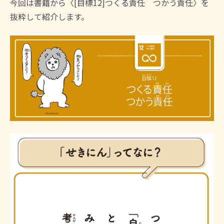
今回は書籍から〈[目標12]つくる責任 つかう責任〉を
抜粋して紹介します。