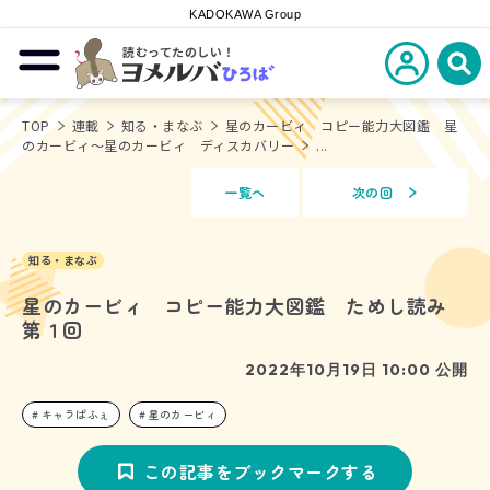
KADOKAWA Group
読むってたのしい！
新規会員登
メニューを開閉する
ヨメルバひろば
検
TOP
連載
知る・まなぶ
星のカービィ コピー能力大図鑑 星
のカービィ～星のカービィ ディスカバリー
...
一覧へ
次の回
知る・まなぶ
星のカービィ コピー能力大図鑑 ためし読み
第１回
2022年10月19日 10:00 公開
キャラぱふぇ
星のカービィ
この記事をブックマークする