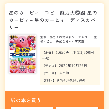
星のカービィ コピー能力大図鑑 星の
カービィ～星のカービィ ディスカバ
リー
監修・協力：株式会社ワープスター 監
修・協力：株式会社ハル研究所
1,650円（本体1,500円
【
定価
】
+税）
2022年10月26日
【
発売日
】
Ａ５判
【
サイズ
】
9784049145960
【
ISBN
】
紙の本を買う