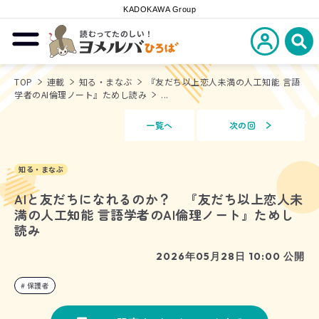
KADOKAWA Group
読むってたのしい！
新規会員登
メニューを開閉する
ヨメルバひろば
検
TOP
連載
知る・まなぶ
『友だち以上恋人未満の人工知能 言語
学者のAI倫理ノート』ためし読み
...
一覧へ
次の回
知る・まなぶ
AIと友だちになれるのか？ 『友だち以上恋人未
満の人工知能 言語学者のAI倫理ノート』ためし
読み
2026年05月28日 10:00 公開
保護者