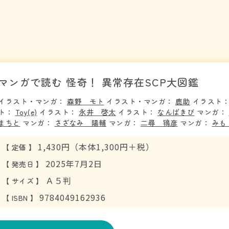
マンガで読む 怪奇！ 異常存在SCP大図鑑
イラスト・マンガ：
森野 モト
イラスト・マンガ：
鹿助
イラスト
ト：
Toy(e)
イラスト：
永井 啓太
イラスト：
なんばきび
マンガ：
まちと
マンガ：
さざなみ 陽輔
マンガ：
二尋 鴇彦
マンガ：
みも
1,430円（本体1,300円＋税）
【
定価
】
2025年7月2日
【
発売日
】
Ａ５判
【
サイズ
】
9784049162936
【
ISBN
】