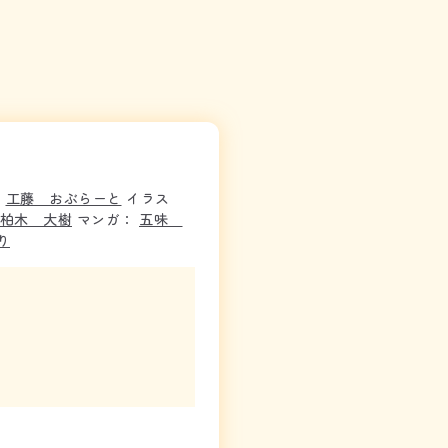
：
工藤 おぶらーと
イラス
柏木 大樹
マンガ：
五味
り