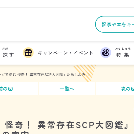
さが
とくしゅう
キャンペーン・イベント
を
探
す
特集
ンガで読む 怪奇！ 異常存在SCP大図鑑』ためしよみ
...
前の回
一覧へ
次の
 怪奇！ 異常存在SCP大図鑑