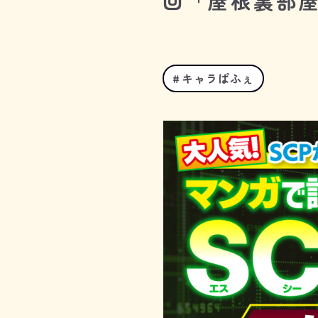
回「屋根裏部
キャラぱふぇ