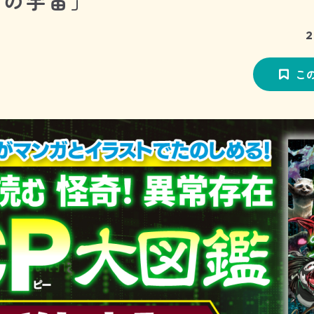
屋の宇宙」
2
こ