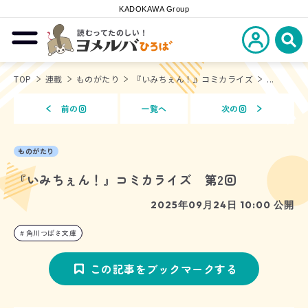
KADOKAWA Group
読むってたのしい！
新規会員登
メニューを開閉する
ヨメルバひろば
検
TOP
連載
ものがたり
『いみちぇん！』コミカライズ
...
前の回
一覧へ
次の回
ものがたり
『いみちぇん！』コミカライズ 第2回
2025年09月24日 10:00 公開
角川つばさ文庫
この記事をブックマークする