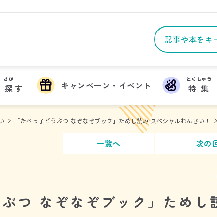
さが
とくしゅう
キャンペーン・イベント
を
探
す
特集
い
「たべっ子どうぶつ なぞなぞブック」ためし読み スペシャルれんさい！
一覧へ
次の
ぶつ なぞなぞブック」ためし