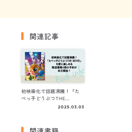
関連記事
初映画化で話題沸騰！『た
べっ子どうぶつTHE
MOVIE』を更に楽しめる、
2025.03.03
関連書籍4冊の予約が本日開
始！
関連書籍