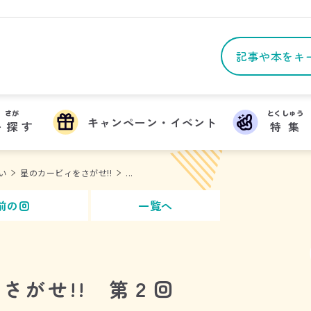
さが
とくしゅう
キャンペーン・イベント
を
探
す
特集
い
星のカービィをさがせ!!
...
前の回
一覧へ
さがせ!! 第２回