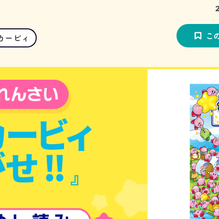
こ
カービィ