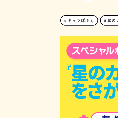
キャラぱふぇ
星の