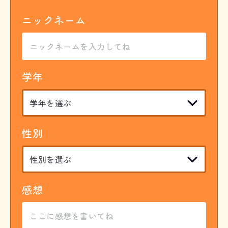
ニックネーム
学年
性別
感想