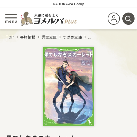
KADOKAWA Group
未来に種をまく
新規会員登
メニューを開閉する
検
TOP
書籍情報
児童文庫
つばさ文庫
...