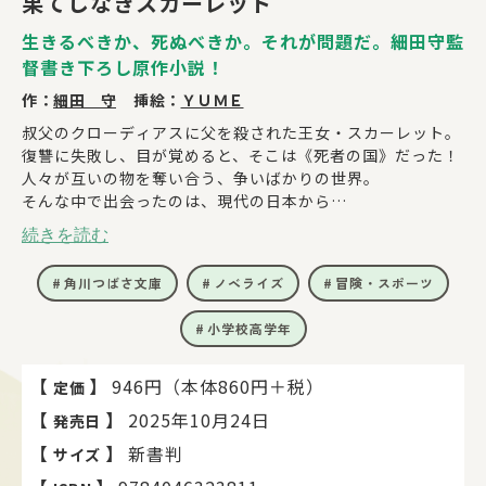
果てしなきスカーレット
生きるべきか、死ぬべきか。それが問題だ。細田守監
督書き下ろし原作小説！
作：
細田 守
挿絵：
ＹＵＭＥ
叔父のクローディアスに父を殺された王女・スカーレット。
復讐に失敗し、目が覚めると、そこは《死者の国》だった！
人々が互いの物を奪い合う、争いばかりの世界。
そんな中で出会ったのは、現代の日本から
やってきた看護師の青年・聖。
続きを読む
二人はクローディアスを追って、みんなが夢見る
理想の地、“見果てぬ場所” を目指すことに。
角川つばさ文庫
ノベライズ
冒険・スポーツ
敵・味方関係なく、誰にでも優しい聖と旅をするうちに、
スカーレットの固く閉ざされた心は変わっていき━━。
小学校高学年
「生きること」について問いかける、感動の物語！
【
】
946円（本体860円＋税）
定価
【
】
2025年10月24日
発売日
【
】
新書判
サイズ